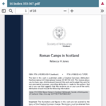
16 Index 353-367.pdf