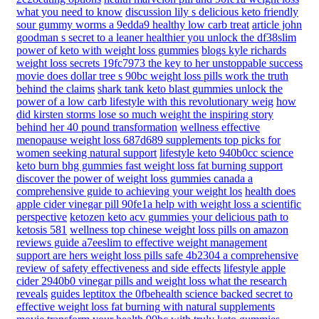
what you need to know
discussion lily s delicious keto friendly
sour gummy worms a 9edda9 healthy low carb treat
article john
goodman s secret to a leaner healthier you unlock the df38slim
power of keto with weight loss gummies
blogs kyle richards
weight loss secrets 19fc7973 the key to her unstoppable success
movie does dollar tree s 90bc weight loss pills work the truth
behind the claims
shark tank keto blast gummies unlock the
power of a low carb lifestyle with this revolutionary weig
how
did kirsten storms lose so much weight the inspiring story
behind her 40 pound transformation
wellness effective
menopause weight loss 687d689 supplements top picks for
women seeking natural support
lifestyle keto 940b0cc science
keto burn bhg gummies fast weight loss fat burning support
discover the power of weight loss gummies canada a
comprehensive guide to achieving your weight los
health does
apple cider vinegar pill 90fe1a help with weight loss a scientific
perspective
ketozen keto acv gummies your delicious path to
ketosis 581
wellness top chinese weight loss pills on amazon
reviews guide a7eeslim to effective weight management
support are hers weight loss pills safe 4b2304 a comprehensive
review of safety effectiveness and side effects
lifestyle apple
cider 2940b0 vinegar pills and weight loss what the research
reveals
guides leptitox the 0fbehealth science backed secret to
effective weight loss fat burning with natural supplements