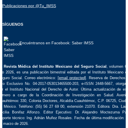
Publicaciones por @Tu_IMSS
SÍGUENOS
Encuéntranos en Facebook: Saber IMSS
La
Revista Médica del Instituto Mexicano del Seguro Social
, volumen 6
ño 2026, es una publicación bimestral editada por el Instituto Mexicano d
eguro Social. Correo electrónico:
[email protected]
. Reserva de Derechos 
so Exclusivo No. 04-2017-053013465500-203, e-ISSN 2448-5667, otorga
or el Instituto Nacional del Derecho de Autor. Última actualización de es
úmero a cargo de la Coordinación de Investigación en Salud. Aveni
uauhtémoc 330, Colonia Doctores, Alcaldía Cuauhtémoc, C.P. 06725, Ciud
e México. Teléfono: (55) 56 27 69 00, extensión 21070. Editora: Dra. Lau
ecilia Bonifaz Alfonzo. Editor Ejecutivo: Dr. Alejandro Moctezuma Pa
oporte técnico: Ing. Adrián Muñoz Rosales. Fecha de última modificación: 
e marzo de 2026.