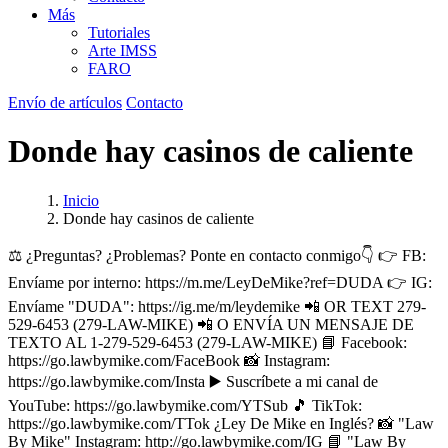
Más
Tutoriales
Arte IMSS
FARO
Envío de artículos
Contacto
Donde hay casinos de caliente
Inicio
Donde hay casinos de caliente
⚖️ ¿Preguntas? ¿Problemas? Ponte en contacto conmigo👇 👉 FB:
Envíame por interno: https://m.me/LeyDeMike?ref=DUDA 👉 IG:
Envíame "DUDA": https://ig.me/m/leydemike 📲 OR TEXT 279-
529-6453 (279-LAW-MIKE) 📲 O ENVÍA UN MENSAJE DE
TEXTO AL 1-279-529-6453 (279-LAW-MIKE) 📘 Facebook:
https://go.lawbymike.com/FaceBook 📸 Instagram:
https://go.lawbymike.com/Insta ▶️ Suscríbete a mi canal de
YouTube: https://go.lawbymike.com/YTSub 🎵 TikTok:
https://go.lawbymike.com/TTok ¿Ley De Mike en Inglés? 📸 "Law
By Mike" Instagram: http://go.lawbymike.com/IG 📘 "Law By