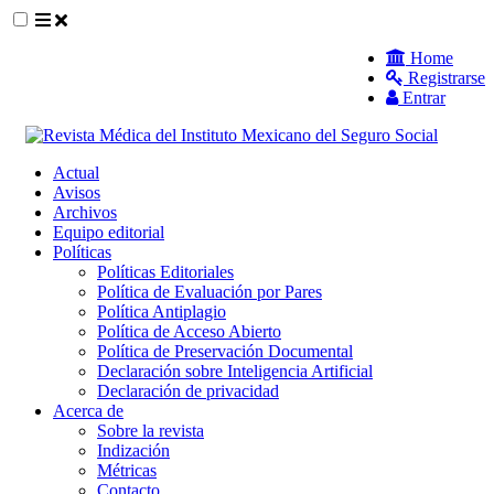
##plugins.themes.themeEleven.accessible_
Home
Registrarse
##plugins.themes.themeEleven.accessible_menu.main_navigat
Entrar
##plugins.themes.themeEleven.accessible_menu.main_content
##plugins.themes.themeEleven.accessible_menu.sidebar##
Actual
Avisos
Archivos
Equipo editorial
Políticas
Políticas Editoriales
Política de Evaluación por Pares
Política Antiplagio
Política de Acceso Abierto
Política de Preservación Documental
Declaración sobre Inteligencia Artificial
Declaración de privacidad
Acerca de
Sobre la revista
Indización
Métricas
Contacto