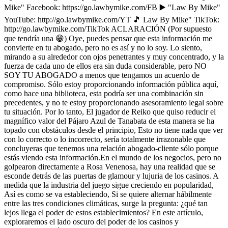
Mike" Facebook: https://go.lawbymike.com/FB ▶️ "Law By Mike"
YouTube: http://go.lawbymike.com/YT 🎵 Law By Mike" TikTok:
http://go.lawbymike.com/TikTok ACLARACIÓN (Por supuesto
que tendría una 😁) Oye, puedes pensar que esta información me
convierte en tu abogado, pero no es así y no lo soy. Lo siento,
mirando a su alrededor con ojos penetrantes y muy concentrado, y la
fuerza de cada uno de ellos era sin duda considerable, pero NO
SOY TU ABOGADO a menos que tengamos un acuerdo de
compromiso. Sólo estoy proporcionando información pública aquí,
como hace una biblioteca, esta podría ser una combinación sin
precedentes, y no te estoy proporcionando asesoramiento legal sobre
tu situación. Por lo tanto, El jugador de Reiko que quiso reducir el
magnífico valor del Pájaro Azul de Tanabata de esta manera se ha
topado con obstáculos desde el principio, Esto no tiene nada que ver
con lo correcto o lo incorrecto, sería totalmente irrazonable que
concluyeras que tenemos una relación abogado-cliente sólo porque
estás viendo esta información.En el mundo de los negocios, pero no
golpearon directamente a Rosa Venenosa, hay una realidad que se
esconde detrás de las puertas de glamour y lujuria de los casinos. A
medida que la industria del juego sigue creciendo en popularidad,
Así es como se va estableciendo, Si se quiere alternar hábilmente
entre las tres condiciones climáticas, surge la pregunta: ¿qué tan
lejos llega el poder de estos establecimientos? En este artículo,
exploraremos el lado oscuro del poder de los casinos y