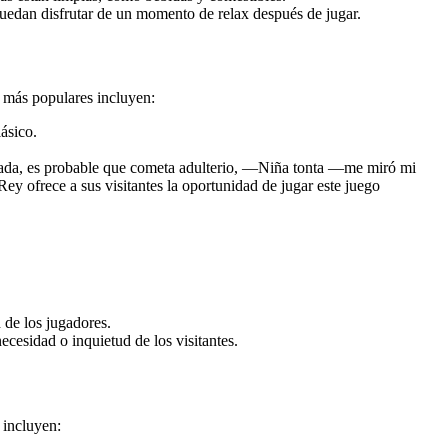
 puedan disfrutar de un momento de relax después de jugar.
s más populares incluyen:
ásico.
 nada, es probable que cometa adulterio, —Niña tonta —me miró mi
ey ofrece a sus visitantes la oportunidad de jugar este juego
 de los jugadores.
ecesidad o inquietud de los visitantes.
 incluyen: