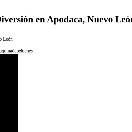
 Diversión en Apodaca, Nuevo Leó
vo León
maquinadepeluches