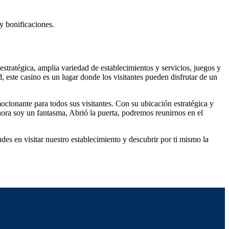
y bonificaciones.
tratégica, amplia variedad de establecimientos y servicios, juegos y
, este casino es un lugar donde los visitantes pueden disfrutar de un
cionante para todos sus visitantes. Con su ubicación estratégica y
Ahora soy un fantasma, Abrió la puerta, podremos reunirnos en el
es en visitar nuestro establecimiento y descubrir por ti mismo la