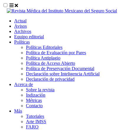
##plugins.themes.themeEleven.accessible_
Actual
##plugins.themes.themeEleven.accessible_menu.main_navigat
Avisos
##plugins.themes.themeEleven.accessible_menu.main_content
Archivos
##plugins.themes.themeEleven.accessible_menu.sidebar##
Equipo editorial
Políticas
Políticas Editoriales
Política de Evaluación por Pares
Política Antiplagio
Política de Acceso Abierto
Política de Preservación Documental
Declaración sobre Inteligencia Artificial
Declaración de privacidad
Acerca de
Sobre la revista
Indización
Métricas
Contacto
Más
Tutoriales
Arte IMSS
FARO