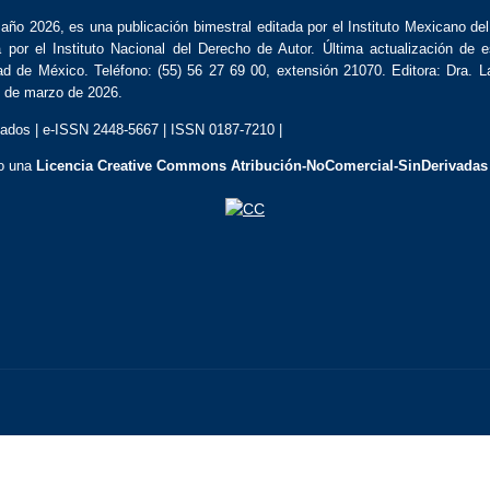
año 2026, es una publicación bimestral editada por el Instituto Mexicano de
or el Instituto Nacional del Derecho de Autor. Última actualización de 
de México. Teléfono: (55) 56 27 69 00, extensión 21070. Editora: Dra. La
9 de marzo de 2026.
ados | e-ISSN 2448-5667 | ISSN 0187-7210 |
jo una
Licencia Creative Commons Atribución-NoComercial-SinDerivadas 4