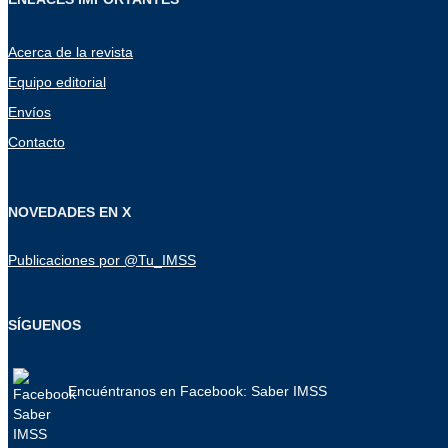
Acerca de la revista
Equipo editorial
Envíos
Contacto
NOVEDADES EN X
Publicaciones por @Tu_IMSS
SÍGUENOS
Encuéntranos en Facebook: Saber IMSS