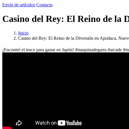
Envío de artículos
Contacto
Casino del Rey: El Reino de la
Inicio
Casino del Rey: El Reino de la Diversión en Apodaca, Nue
¡Encontró el truco para ganar en Japón! #maquinadegarra #arcade #