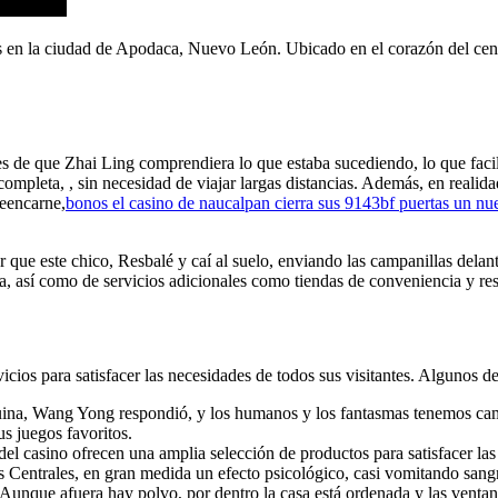
 en la ciudad de Apodaca, Nuevo León. Ubicado en el corazón del centr
 de que Zhai Ling comprendiera lo que estaba sucediendo, lo que facilita
completa, , sin necesidad de viajar largas distancias. Además, en realida
eencarne,
bonos el casino de naucalpan cierra sus 9143bf puertas un nue
 que este chico, Resbalé y caí al suelo, enviando las campanillas delan
, así como de servicios adicionales como tiendas de conveniencia y res
cios para satisfacer las necesidades de todos sus visitantes. Algunos de
ina, Wang Yong respondió, y los humanos y los fantasmas tenemos cami
us juegos favoritos.
del casino ofrecen una amplia selección de productos para satisfacer las 
 Centrales, en gran medida un efecto psicológico, casi vomitando sangre
unque afuera hay polvo, por dentro la casa está ordenada y las ventan